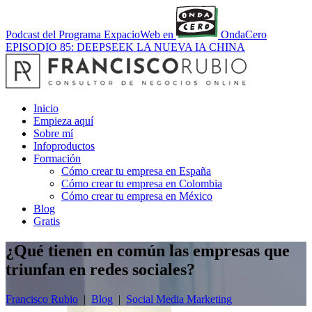
Podcast del Programa ExpacioWeb en
OndaCero
EPISODIO 85: DEEPSEEK LA NUEVA IA CHINA
Inicio
Empieza aquí
Sobre mí
Infoproductos
Formación
Cómo crear tu empresa en España
Cómo crear tu empresa en Colombia
Cómo crear tu empresa en México
Blog
Gratis
¿Qué tienen en común las empresas que
triunfan en redes sociales?
Francisco Rubio
|
Blog
|
Social Media Marketing