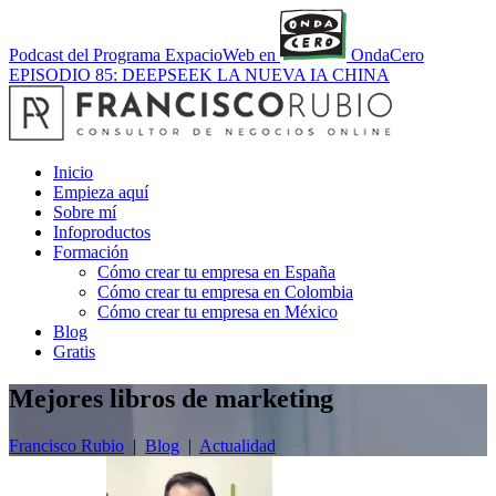
Podcast del Programa ExpacioWeb en
OndaCero
EPISODIO 85: DEEPSEEK LA NUEVA IA CHINA
Inicio
Empieza aquí
Sobre mí
Infoproductos
Formación
Cómo crear tu empresa en España
Cómo crear tu empresa en Colombia
Cómo crear tu empresa en México
Blog
Gratis
Mejores libros de marketing
Francisco Rubio
|
Blog
|
Actualidad