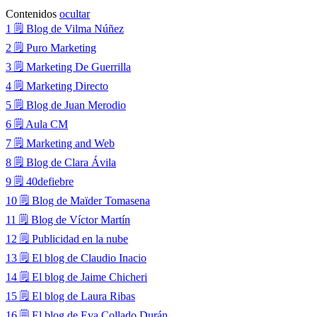
Contenidos
ocultar
1
🗒 Blog de Vilma Núñez
2
🗒 Puro Marketing
3
🗒 Marketing De Guerrilla
4
🗒 Marketing Directo
5
🗒 Blog de Juan Merodio
6
🗒 Aula CM
7
🗒 Marketing and Web
8
🗒 Blog de Clara Ávila
9
🗒 40defiebre
10
🗒 Blog de Maïder Tomasena
11
🗒 Blog de Víctor Martín
12
🗒 Publicidad en la nube
13
🗒 El blog de Claudio Inacio
14
🗒 El blog de Jaime Chicheri
15
🗒 El blog de Laura Ribas
16
🗒 El blog de Eva Collado Durán