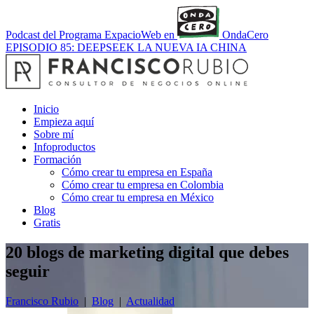
Podcast del Programa ExpacioWeb en
OndaCero
EPISODIO 85: DEEPSEEK LA NUEVA IA CHINA
Inicio
Empieza aquí
Sobre mí
Infoproductos
Formación
Cómo crear tu empresa en España
Cómo crear tu empresa en Colombia
Cómo crear tu empresa en México
Blog
Gratis
20 blogs de marketing digital que debes
seguir
Francisco Rubio
|
Blog
|
Actualidad