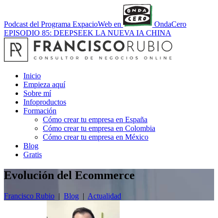
Podcast del Programa ExpacioWeb en
OndaCero
EPISODIO 85: DEEPSEEK LA NUEVA IA CHINA
Inicio
Empieza aquí
Sobre mí
Infoproductos
Formación
Cómo crear tu empresa en España
Cómo crear tu empresa en Colombia
Cómo crear tu empresa en México
Blog
Gratis
Evolución del Ecommerce
Francisco Rubio
|
Blog
|
Actualidad