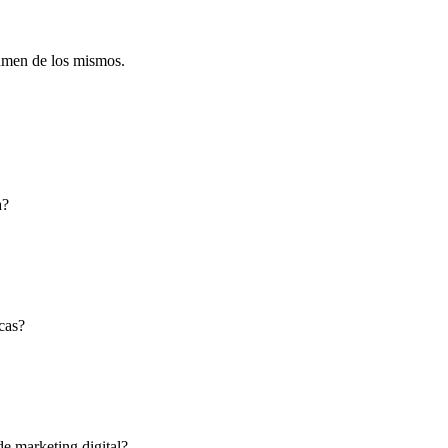
sumen de los mismos.
a?
cas?
de marketing digital?