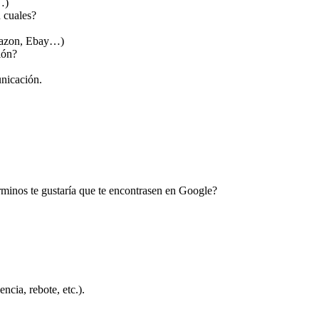
…)
 cuales?
Amazon, Ebay…)
ión?
nicación.
érminos te gustaría que te encontrasen en Google?
ncia, rebote, etc.).