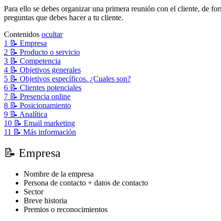
Para ello se debes organizar una primera reunión con el cliente, de f
preguntas que debes hacer a tu cliente.
Contenidos
ocultar
1
📝 Empresa
2
📝 Producto o servicio
3
📝 Competencia
4
📝 Objetivos generales
5
📝 Objetivos específicos. ¿Cuales son?
6
📝 Clientes potenciales
7
📝 Presencia online
8
📝 Posicionamiento
9
📝 Analítica
10
📝 Email marketing
11
📝 Más información
📝 Empresa
Nombre de la empresa
Persona de contacto + datos de contacto
Sector
Breve historia
Premios o reconocimientos