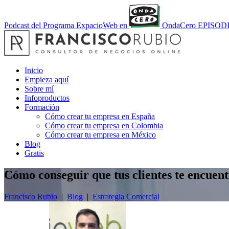
Podcast del Programa ExpacioWeb en
OndaCero
EPISOD
Inicio
Empieza aquí
Sobre mí
Infoproductos
Formación
Cómo crear tu empresa en España
Cómo crear tu empresa en Colombia
Cómo crear tu empresa en México
Blog
Gratis
Cómo conseguir que tus clientes te encuent
Francisco Rubio
|
Blog
|
Estrategia Comercial