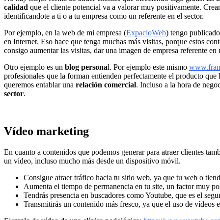
calidad
que el cliente potencial va a valorar muy positivamente. Crea
identificandote a ti o a tu empresa como un referente en el sector.
Por ejemplo, en la web d
e mi empresa
(
ExpacioWeb
)
tengo publicad
en Internet. Eso hace que tenga muchas más visitas, porque estos cont
consigo aumentar las visitas, dar una imagen de empresa referente en 
Otro ejemplo es un
blog persona
l. Por ejemplo este mismo
www.franc
profesionales que la forman entienden perfectamente el producto que 
queremos entablar una
relación comercial
. Incluso a la hora de nego
sector
.
Vídeo marketing
En cuanto a contenidos que podemos generar para atraer clientes tam
un vídeo, incluso mucho más desde un dispositivo móvil.
Consigue atraer tráfico hacia tu sitio web, ya que tu web o tie
Aumenta el tiempo de permanencia en tu site, un factor muy po
Tendrás presencia en buscadores como Youtube, que es el segun
Transmitirás un contenido más fresco, ya que el uso de vídeos e