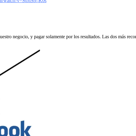
om/watch?v=S0JIStv-K0s
uestro negocio, y pagar solamente por los resultados. Las dos más r