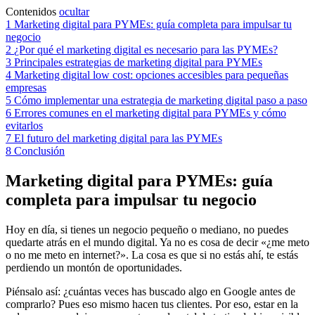
Contenidos
ocultar
1
Marketing digital para PYMEs: guía completa para impulsar tu
negocio
2
¿Por qué el marketing digital es necesario para las PYMEs?
3
Principales estrategias de marketing digital para PYMEs
4
Marketing digital low cost: opciones accesibles para pequeñas
empresas
5
Cómo implementar una estrategia de marketing digital paso a paso
6
Errores comunes en el marketing digital para PYMEs y cómo
evitarlos
7
El futuro del marketing digital para las PYMEs
8
Conclusión
Marketing digital para PYMEs: guía
completa para impulsar tu negocio
Hoy en día, si tienes un negocio pequeño o mediano, no puedes
quedarte atrás en el mundo digital. Ya no es cosa de decir «¿me meto
o no me meto en internet?». La cosa es que si no estás ahí, te estás
perdiendo un montón de oportunidades.
Piénsalo así: ¿cuántas veces has buscado algo en Google antes de
comprarlo? Pues eso mismo hacen tus clientes. Por eso, estar en la