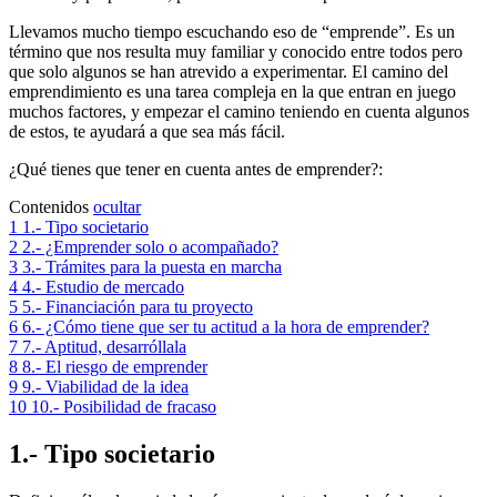
Llevamos mucho tiempo escuchando eso de “emprende”. Es un
término que nos resulta muy familiar y conocido entre todos pero
que solo algunos se han atrevido a experimentar. El camino del
emprendimiento es una tarea compleja en la que entran en juego
muchos factores, y empezar el camino teniendo en cuenta algunos
de estos, te ayudará a que sea más fácil.
¿Qué tienes que tener en cuenta antes de emprender?:
Contenidos
ocultar
1
1.- Tipo societario
2
2.- ¿Emprender solo o acompañado?
3
3.- Trámites para la puesta en marcha
4
4.- Estudio de mercado
5
5.- Financiación para tu proyecto
6
6.- ¿Cómo tiene que ser tu actitud a la hora de emprender?
7
7.- Aptitud, desarróllala
8
8.- El riesgo de emprender
9
9.- Viabilidad de la idea
10
10.- Posibilidad de fracaso
1.- Tipo societario