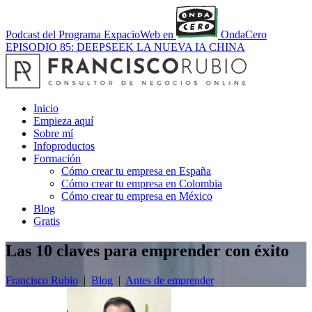
Podcast del Programa ExpacioWeb en
OndaCero
EPISODIO 85: DEEPSEEK LA NUEVA IA CHINA
Inicio
Empieza aquí
Sobre mí
Infoproductos
Formación
Cómo crear tu empresa en España
Cómo crear tu empresa en Colombia
Cómo crear tu empresa en México
Blog
Gratis
Las 10 claves para emprender con éxito
Francisco Rubio
|
Blog
|
Antes de emprender